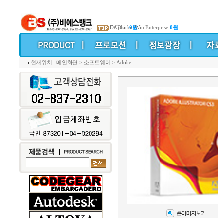
CADian
Delphi for Win Enterprise
0원
0원
현재위치 :
메인화면
>
소프트웨어
>
Adobe